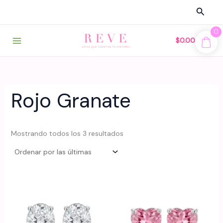
Ir
Busca
al
contenido
0
$
0.00
Rojo Granate
Sorted
Mostrando todos los 3 resultados
by
latest