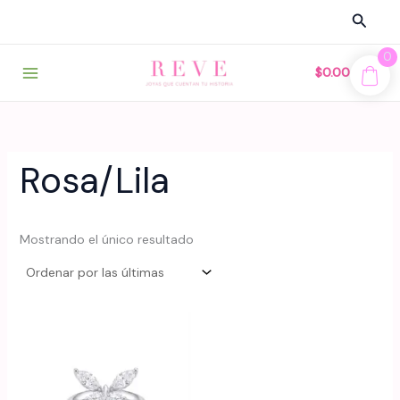
Ir
Busca
al
contenido
0
$
0.00
Rosa/Lila
Mostrando el único resultado