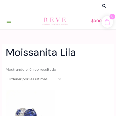
Ir
Busca
al
contenido
0
$
0.00
Moissanita Lila
Mostrando el único resultado