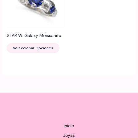
STAR W. Galaxy Moissanita
Este
Seleccionar Opciones
producto
tiene
múltiples
variantes.
Las
opciones
se
pueden
elegir
en
la
Inicio
página
Joyas
de