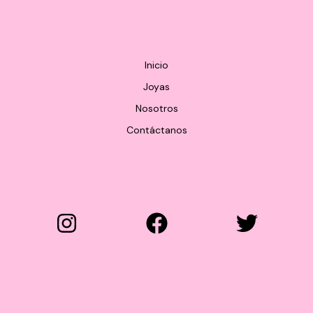
pueden
elegir
en
la
Inicio
página
Joyas
de
producto
Nosotros
Contáctanos