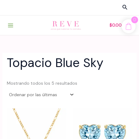
Ir
Busca
al
contenido
0
$
0.00
Topacio Blue Sky
Sorted
Mostrando todos los 5 resultados
by
latest