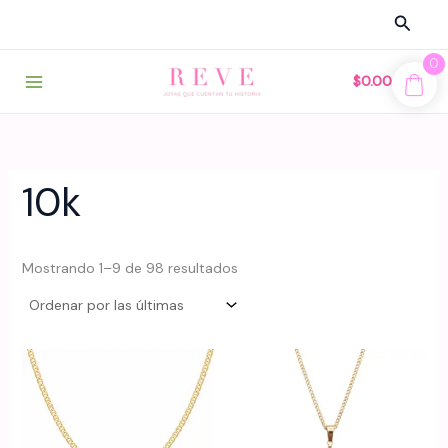
Ir
Busca
al
contenido
0
$
0.00
10k
Sorted
Mostrando 1–9 de 98 resultados
by
latest