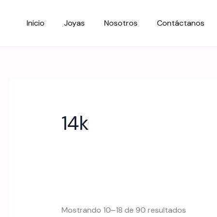
Ir
al
Inicio
Joyas
Nosotros
Contáctanos
contenido
14k
Sorted
Mostrando 10–18 de 90 resultados