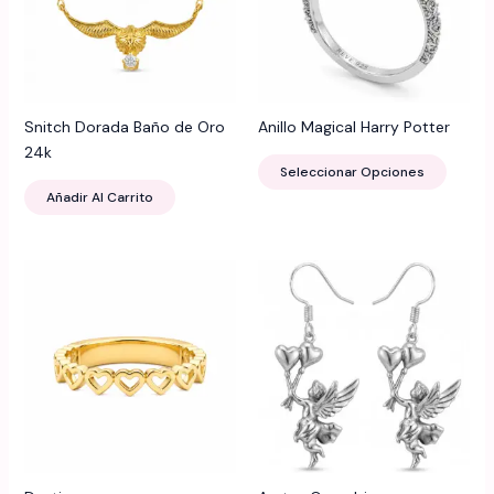
Snitch Dorada Baño de Oro
Anillo Magical Harry Potter
24k
Este
Seleccionar Opciones
produ
Añadir Al Carrito
tiene
múltip
varian
Las
opcio
se
puede
elegir
en
la
página
de