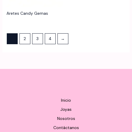
la
la
página
página
Aretes Candy Gemas
de
de
producto
produ
1
2
3
4
→
Inicio
Joyas
Nosotros
Contáctanos