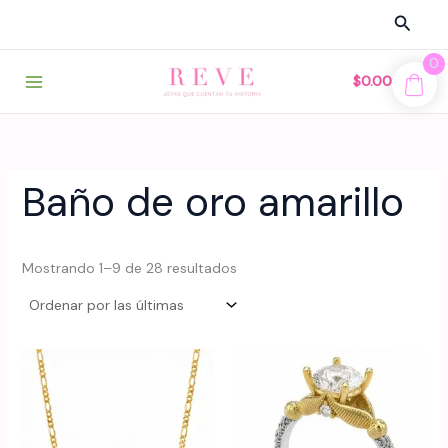
Ir
Busca
al
contenido
0
$
0.00
Baño de oro amarillo
Sorted
Mostrando 1–9 de 28 resultados
by
latest