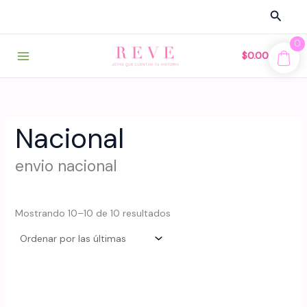
Ir
Busca
al
contenido
0
$
0.00
Nacional
envio nacional
Sorted
Mostrando 10–10 de 10 resultados
by
latest