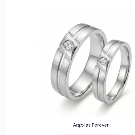
by
latest
Argollas Forever
Este