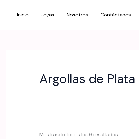
Ir
al
Inicio
Joyas
Nosotros
Contáctanos
contenido
Argollas de Plata
Sorted
Mostrando todos los 6 resultados