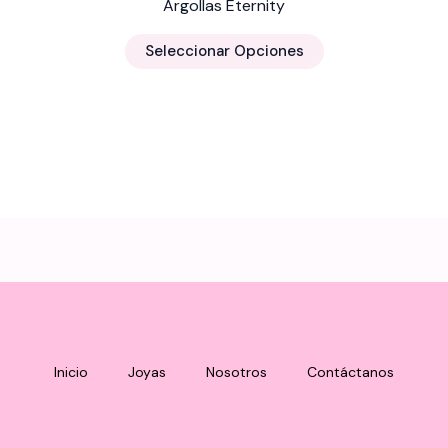
Argollas Eternity
Este
Seleccionar Opciones
producto
tiene
múltiples
variantes.
Las
opciones
se
pueden
elegir
en
la
página
Inicio
Joyas
Nosotros
Contáctanos
de
producto