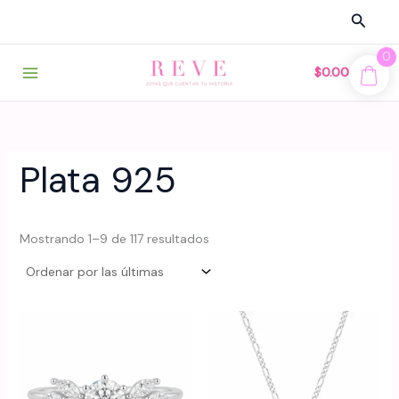
Ir
Busca
al
contenido
0
$
0.00
Plata 925
Sorted
Mostrando 1–9 de 117 resultados
by
latest