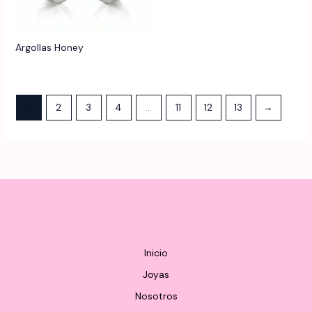
en
en
la
la
página
página
Argollas Honey
de
de
producto
produ
1
2
3
4
…
11
12
13
→
Inicio
Joyas
Nosotros