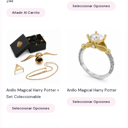
24k
Este
producto
produ
Seleccionar Opciones
produ
Añadir Al Carrito
tiene
múltip
varian
Las
opcio
se
puede
elegir
en
la
página
de
Anillo Magical Harry Potter +
Anillo Magical Harry Potter
produ
Set Coleccionable
Este
Seleccionar Opciones
Este
produ
Seleccionar Opciones
producto
tiene
tiene
múltip
múltiples
varian