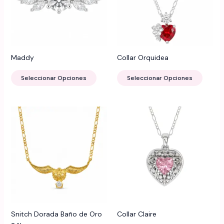
Maddy
Collar Orquidea
Este
Este
Seleccionar Opciones
Seleccionar Opciones
producto
produ
tiene
tiene
múltiples
múltip
variantes.
varian
Las
Las
opciones
opcio
se
se
pueden
puede
elegir
elegir
en
en
la
la
página
página
Snitch Dorada Baño de Oro
Collar Claire
de
de