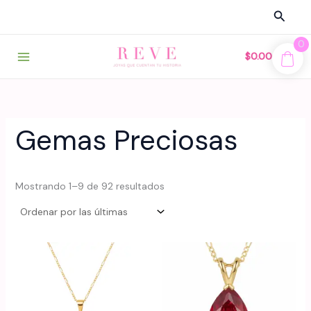
Ir
Busca
al
contenido
0
$
0.00
Gemas Preciosas
Sorted
Mostrando 1–9 de 92 resultados
by
latest