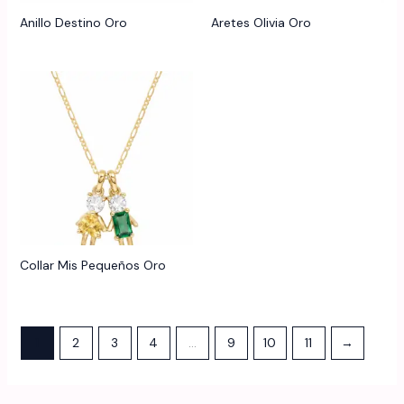
Anillo Destino Oro
Aretes Olivia Oro
Collar Mis Pequeños Oro
1
2
3
4
…
9
10
11
→