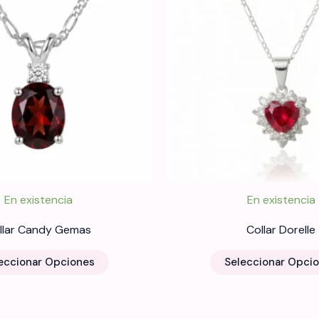
En existencia
En existencia
llar Candy Gemas
Collar Dorelle
Este
eccionar Opciones
Seleccionar Opci
producto
tiene
múltiples