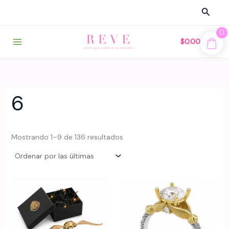
Ir
Busca
al
contenido
0
$
0.00
6
Sorted
Mostrando 1–9 de 136 resultados
by
latest