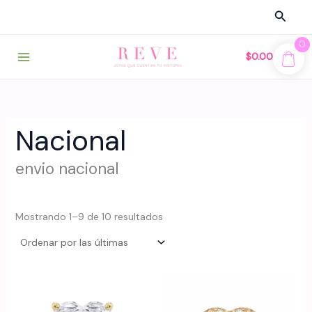
Ir
Busca
al
contenido
0
$
0.00
Nacional
envio nacional
Sorted
Mostrando 1–9 de 10 resultados
by
latest