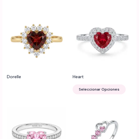
Dorelle
Heart
Este
Seleccionar Opciones
produ
tiene
múltip
varian
Las
opcio
se