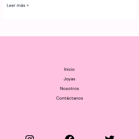
Hello
Leer más »
world!
Inicio
Joyas
Nosotros
Contáctanos