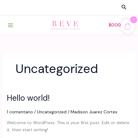
Ir
Busca
al
contenido
0
$
0.00
Uncategorized
Hello world!
1 comentario
/
Uncategorized
/
Madison Juarez Cortes
Welcome to WordPress. This is your first post. Edit or delete
it, then start writing!