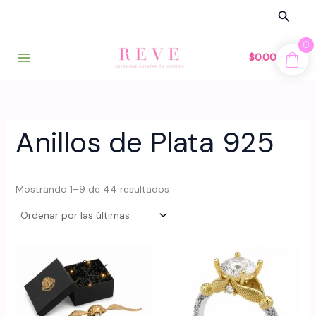
Ir
Busca
al
contenido
0
$
0.00
Anillos de Plata 925
Sorted
Mostrando 1–9 de 44 resultados
by
latest