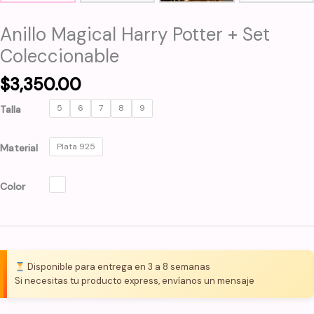
Anillo Magical Harry Potter + Set
Coleccionable
$
3,350.00
5
6
7
8
9
Talla
Plata 925
Material
Color
Disponible para entrega en 3 a 8 semanas
Si necesitas tu producto express, envíanos un mensaje