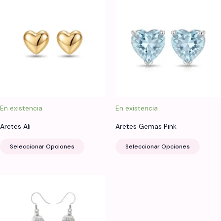
En existencia
En existencia
Aretes Ali
Aretes Gemas Pink
Este
Este
Seleccionar Opciones
Seleccionar Opciones
producto
produ
tiene
tiene
múltiples
múltip
variantes.
varian
Las
Las
opciones
opcio
se
se