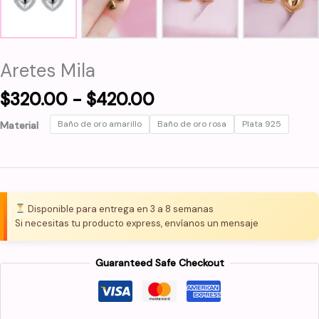
Aretes Mila
Rango
$
320.00
-
$
420.00
de
Baño de oro amarillo
Baño de oro rosa
Plata 925
Material
precios:
desde
$320.00
hasta
$420.00
Disponible para entrega en 3 a 8 semanas
Si necesitas tu producto express, envíanos un mensaje
Guaranteed Safe Checkout