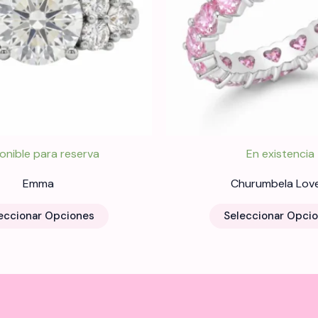
onible para reserva
En existencia
Emma
Churumbela Love
Este
eccionar Opciones
Seleccionar Opci
producto
tiene
múltiples
variantes.
Las
opciones