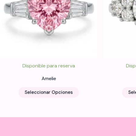
Disponible para reserva
Disp
Amelie
Este
Seleccionar Opciones
Sel
producto
tiene
múltiples
variantes.
Las
opciones