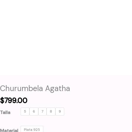
Churumbela Agatha
$
799.00
5
6
7
8
9
Talla
Plata 925
Material