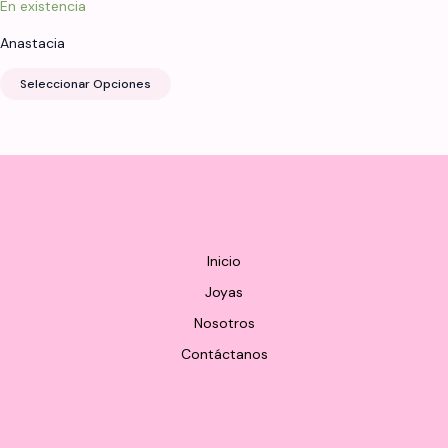
En existencia
producto
produ
Anastacia
Este
Seleccionar Opciones
producto
tiene
múltiples
variantes.
Las
opciones
se
pueden
Inicio
elegir
Joyas
en
Nosotros
la
página
Contáctanos
de
producto