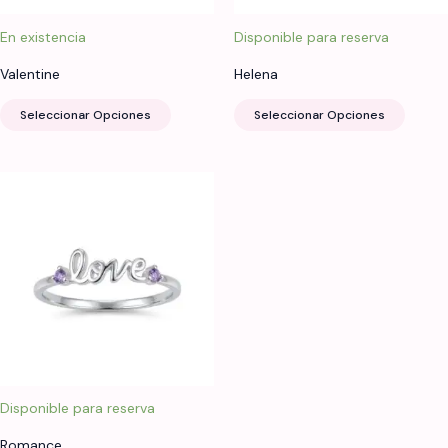
En existencia
Disponible para reserva
Valentine
Helena
Este
Este
Seleccionar Opciones
Seleccionar Opciones
producto
produ
tiene
tiene
múltiples
múltip
variantes.
varian
Las
Las
opciones
opcio
se
se
pueden
puede
elegir
elegir
en
en
la
la
página
página
de
de
Disponible para reserva
producto
produ
Romance