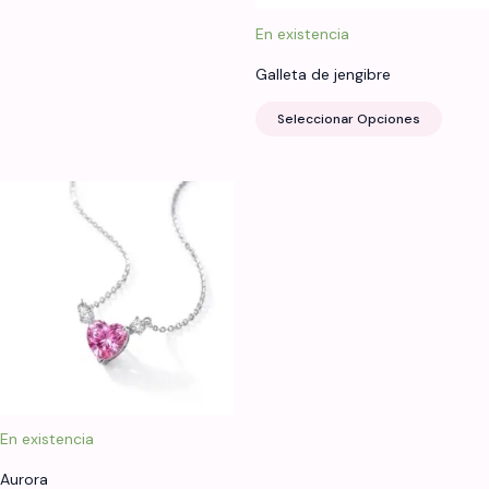
En existencia
Galleta de jengibre
Este
Seleccionar Opciones
produ
tiene
múltip
varian
Las
opcio
se
puede
elegir
en
la
página
de
En existencia
produ
Aurora