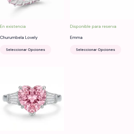
En existencia
Disponible para reserva
Churumbela Lovely
Emma
Este
Este
Seleccionar Opciones
Seleccionar Opciones
producto
produ
tiene
tiene
múltiples
múltip
variantes.
varian
Las
Las
opciones
opcio
se
se
pueden
puede
elegir
elegir
en
en
la
la
página
página