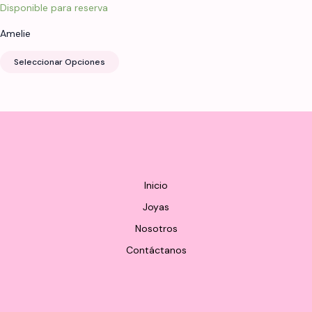
de
de
Disponible para reserva
producto
produ
Amelie
Este
Seleccionar Opciones
producto
tiene
múltiples
variantes.
Las
opciones
se
pueden
Inicio
elegir
Joyas
en
Nosotros
la
página
Contáctanos
de
producto