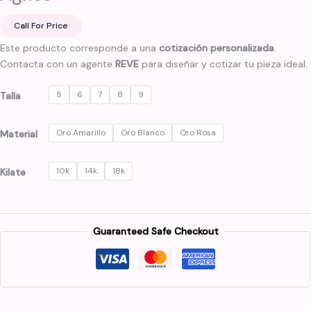
Call For Price
Este producto corresponde a una
cotización personalizada
.
Contacta con un agente
REVE
para diseñar y cotizar tu pieza ideal.
5
6
7
8
9
Talla
Oro Amarillo
Oro Blanco
Oro Rosa
Material
10k
14k
18k
Kilate
Guaranteed Safe Checkout