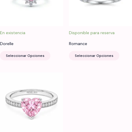
En existencia
Disponible para reserva
Dorelle
Romance
Este
Este
Seleccionar Opciones
Seleccionar Opciones
producto
produ
tiene
tiene
múltiples
múltip
variantes.
varian
Las
Las
opciones
opcio
se
se
pueden
puede
elegir
elegir
en
en
la
la