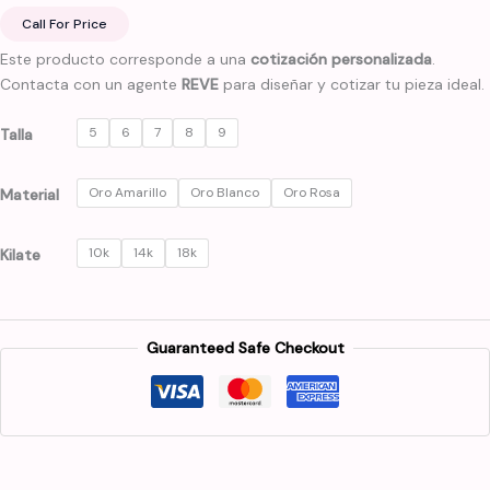
Call For Price
Este producto corresponde a una
cotización personalizada
.
Contacta con un agente
REVE
para diseñar y cotizar tu pieza ideal.
5
6
7
8
9
Talla
Oro Amarillo
Oro Blanco
Oro Rosa
Material
10k
14k
18k
Kilate
Guaranteed Safe Checkout