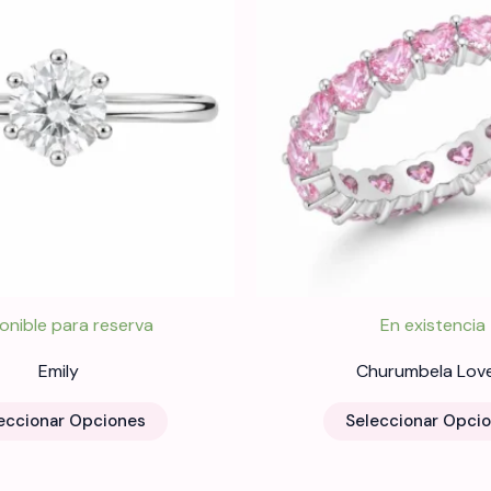
onible para reserva
En existencia
Emily
Churumbela Love
Este
eccionar Opciones
Seleccionar Opci
producto
tiene