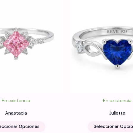
En existencia
En existencia
Anastacia
Juliette
Este
eccionar Opciones
Seleccionar Opci
producto