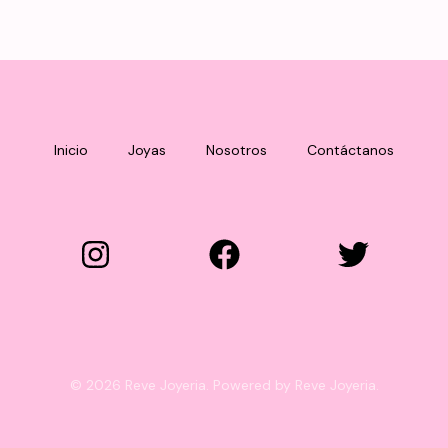
tiene
múltiples
variantes.
Las
opciones
se
Inicio
Joyas
Nosotros
Contáctanos
pueden
elegir
en
la
página
de
producto
© 2026 Reve Joyeria. Powered by Reve Joyeria.