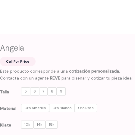
Angela
Call For Price
Este producto corresponde a una
cotización personalizada
.
Contacta con un agente
REVE
para diseñar y cotizar tu pieza ideal.
5
6
7
8
9
Talla
Oro Amarillo
Oro Blanco
Oro Rosa
Material
10k
14k
18k
Kilate