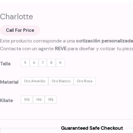
Charlotte
Call For Price
Este producto corresponde a una
cotización personalizada
Contacta con un agente
REVE
para diseñar y cotizar tu pieza
5
6
7
8
9
Talla
Oro Amarillo
Oro Blanco
Oro Rosa
Material
10k
14k
18k
Kilate
Guaranteed Safe Checkout