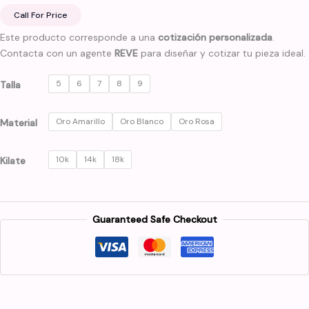
Call For Price
Este producto corresponde a una
cotización personalizada
.
Contacta con un agente
REVE
para diseñar y cotizar tu pieza ideal.
5
6
7
8
9
Talla
Oro Amarillo
Oro Blanco
Oro Rosa
Material
10k
14k
18k
Kilate
Guaranteed Safe Checkout