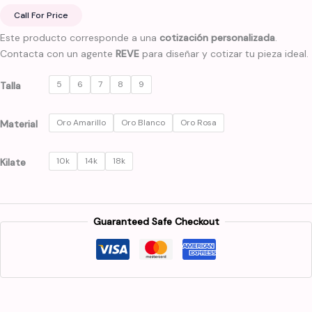
Call For Price
Este producto corresponde a una
cotización personalizada
.
Contacta con un agente
REVE
para diseñar y cotizar tu pieza ideal.
5
6
7
8
9
Talla
Oro Amarillo
Oro Blanco
Oro Rosa
Material
10k
14k
18k
Kilate
Guaranteed Safe Checkout