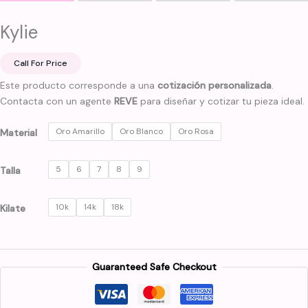
Kylie
Call For Price
Este producto corresponde a una
cotización personalizada
.
Contacta con un agente
REVE
para diseñar y cotizar tu pieza ideal.
Oro Amarillo
Oro Blanco
Oro Rosa
Material
5
6
7
8
9
Talla
10k
14k
18k
Kilate
Guaranteed Safe Checkout