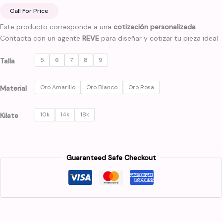
Call For Price
Este producto corresponde a una
cotización personalizada
.
Contacta con un agente
REVE
para diseñar y cotizar tu pieza ideal
5
6
7
8
9
Talla
Oro Amarillo
Oro Blanco
Oro Rosa
Material
10k
14k
18k
Kilate
Guaranteed Safe Checkout