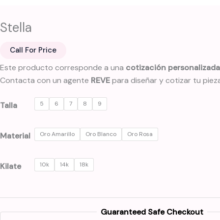
Stella
Call For Price
Este producto corresponde a una
cotización personalizada
Contacta con un agente
REVE
para diseñar y cotizar tu pieza
5
6
7
8
9
Talla
Oro Amarillo
Oro Blanco
Oro Rosa
Material
10k
14k
18k
Kilate
Guaranteed Safe Checkout