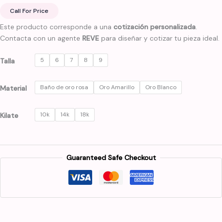
Call For Price
Este producto corresponde a una
cotización personalizada
.
Contacta con un agente
REVE
para diseñar y cotizar tu pieza ideal.
5
6
7
8
9
Talla
Baño de oro rosa
Oro Amarillo
Oro Blanco
Material
10k
14k
18k
Kilate
Guaranteed Safe Checkout