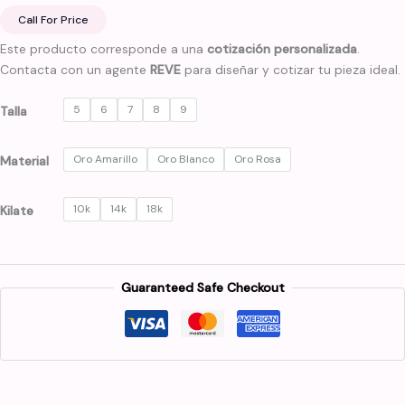
Call For Price
Este producto corresponde a una
cotización personalizada
.
Contacta con un agente
REVE
para diseñar y cotizar tu pieza ideal.
5
6
7
8
9
Talla
Oro Amarillo
Oro Blanco
Oro Rosa
Material
10k
14k
18k
Kilate
Guaranteed Safe Checkout