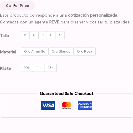
Call For Price
Este producto corresponde a una
cotización personalizada
.
Contacta con un agente
REVE
para diseñar y cotizar tu pieza ideal.
5
6
7
8
9
Talla
Oro Amarillo
Oro Blanco
Oro Rosa
Material
10k
14k
18k
Kilate
Guaranteed Safe Checkout