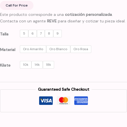
Call For Price
Este producto corresponde a una
cotización personalizada
.
Contacta con un agente
REVE
para diseñar y cotizar tu pieza ideal.
5
6
7
8
9
Talla
Oro Amarillo
Oro Blanco
Oro Rosa
Material
10k
14k
18k
Kilate
Guaranteed Safe Checkout