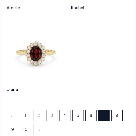
Amelie
Rachel
Diana
←
1
2
3
4
5
6
7
8
9
10
→