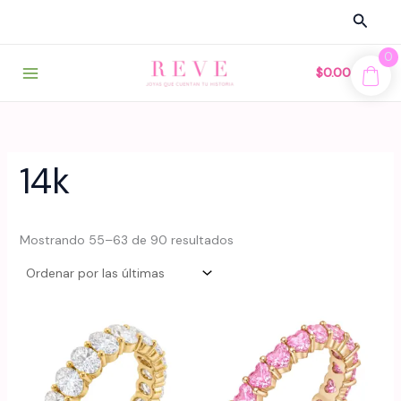
Ir
Busca
al
contenido
0
$
0.00
14k
Sorted
Mostrando 55–63 de 90 resultados
by
latest