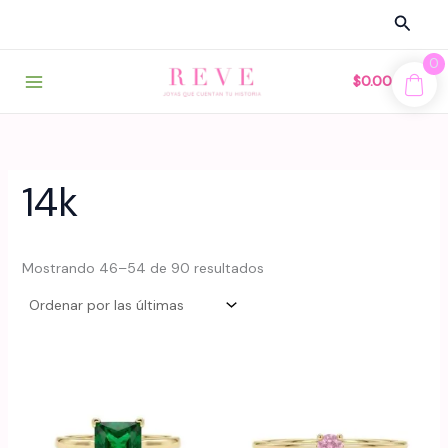
Ir
Busca
al
contenido
0
$
0.00
14k
Sorted
Mostrando 46–54 de 90 resultados
by
latest