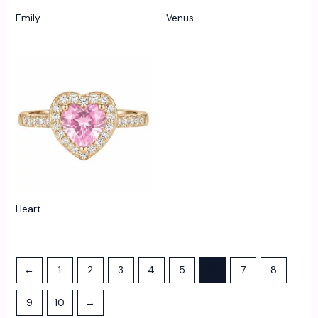
Emily
Venus
Heart
←
1
2
3
4
5
6
7
8
9
10
→